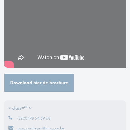
Download hier de brochure
< class="" >
+32(0)478 54 69 68
pascalverheyen@sinvacon.be