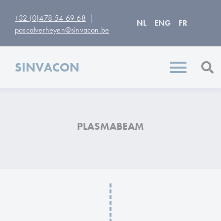
|
+32 (0)478 54 69 68
NL
ENG
FR
pascalverheyen@sinvacon.be
SINVACON
PLASMABEAM