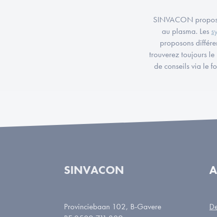
SINVACON propose à
au plasma. Les
s
proposons différe
trouverez toujours l
de conseils via le 
SINVACON
A
Provinciebaan 102, B-Gavere
De