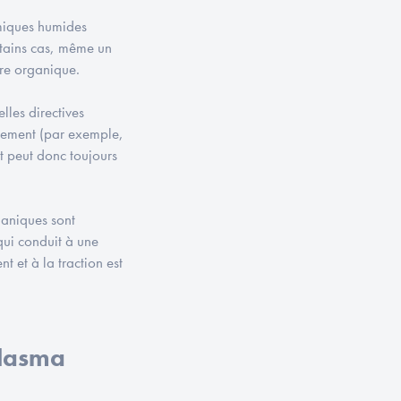
miques humides
ertains cas, même un
re organique.
lles directives
onnement (par exemple,
t peut donc toujours
ganiques sont
qui conduit à une
t et à la traction est
plasma