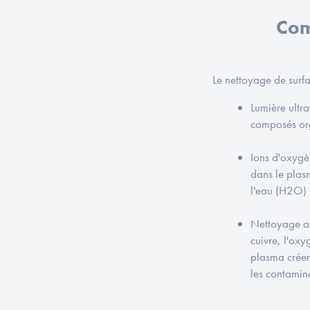
Co
Le nettoyage de surfa
Lumière ultra
composés orga
Ions d'oxygè
dans le plas
l'eau (H2O) 
Nettoyage au
cuivre, l'oxy
plasma créent
les contamin