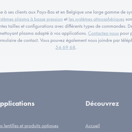
 ses clients aux Pays-Bas et en Belgique une large gamme de sy
ystèmes plasma à basse pression
et
les systèmes atmosphériques
son
ntes tailles et configurations avec différents types de commandes. De
e nettoyant plasma adapté à vos applications.
Contactez-nous
pour p
formulaire de contact. Vous pouvez également nous joindre par télé
54 69 68
.
pplications
Découvrez
s lentilles et produits optiques
Accueil