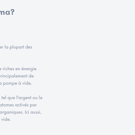
sma?
ser la plupart des
 riches en énergie
principalement de
la pompe à vide.
el que l'argent ou le
 atomes activés par
organiques. Ici aussi,
 vide.