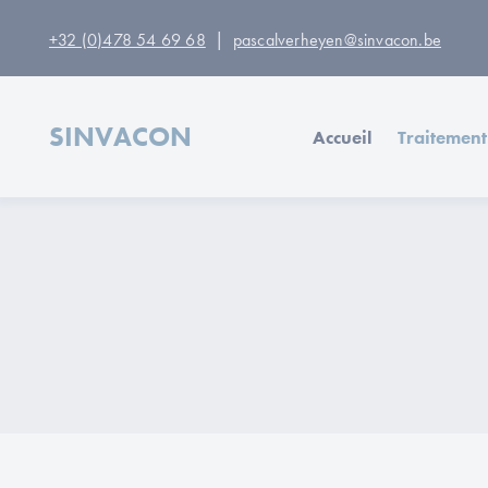
|
+32 (0)478 54 69 68
pascalverheyen@sinvacon.be
SINVACON
Accueil
Traitement