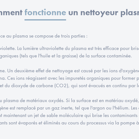
mment
fonctionne
un nettoyeur pla
ce au plasma se compose de trois parties :
violette. La lumière ultraviolette du plasma est très efficace pour bri
niques (tels que l'huile et la graisse) de la surface contaminée.
ne. Un deuxième effet de nettoyage est causé par les ions d'oxygène
ma. Ces ions réagissent avec les impuretés organiques pour former 
et du dioxyde de carbone (CO2), qui sont évacués en continu par 
 plasma de matériaux oxydés. Si la surface est en matériau oxydé, t
gène est remplacé par un gaz inerte, tel que l'argon ou l'hélium. Les
 maintenant un jet de sable moléculaire qui brise les contaminants 
ants sont évaporés et éliminés au cours du processus via la pompe à