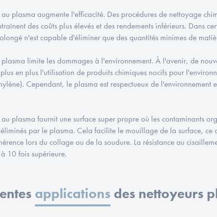
 au plasma augmente l'efficacité. Des procédures de nettoyage chi
ntraînent des coûts plus élevés et des rendements inférieurs. Dans c
olongé n'est capable d'éliminer que des quantités minimes de matiè
 plasma limite les dommages à l'environnement. À l'avenir, de nouve
 plus en plus l'utilisation de produits chimiques nocifs pour l'envir
éthylène). Cependant, le plasma est respectueux de l'environnement e
 au plasma fournit une surface super propre où les contaminants or
éliminés par le plasma. Cela facilite le mouillage de la surface, ce 
érence lors du collage ou de la soudure. La résistance au cisaillemen
à 10 fois supérieure.
rentes
applications
des nettoyeurs 